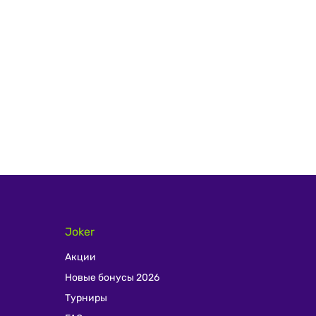
Новости
Помощь
Скачать
Отзывы
Играть
на
деньги
Бонусы
Официальный
сайт
Вход и
Joker
регистрация
Акции
Русский
Новые бонусы 2026
Турниры