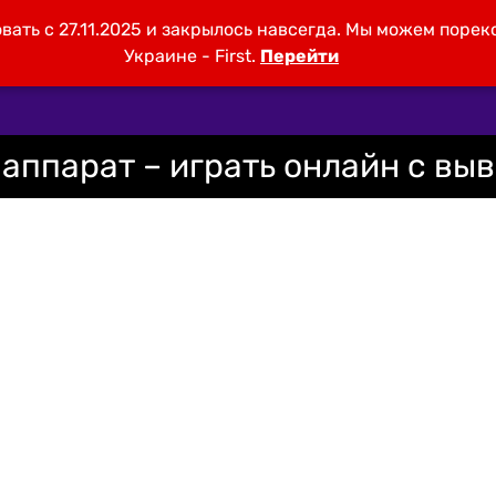
вать с 27.11.2025 и закрылось навсегда. Мы можем поре
Украине - First.
Перейти
аппарат – играть онлайн с вы