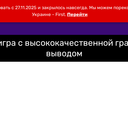
вать с 27.11.2025 и закрылось навсегда. Мы можем поре
Украине - First.
Перейти
– игра с высококачественной г
выводом