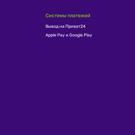
Системы платежей
Вывод на Приват24
Apple Pay и Google Play