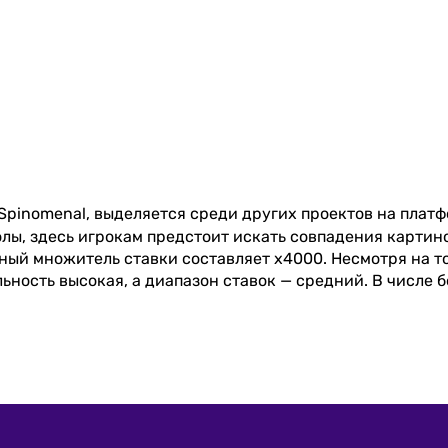
 Spinomenal, выделяется среди других проектов на плат
олы, здесь игрокам предстоит искать совпадения картин
й множитель ставки составляет х4000. Несмотря на то, 
льность высокая, а диапазон ставок — средний. В числе