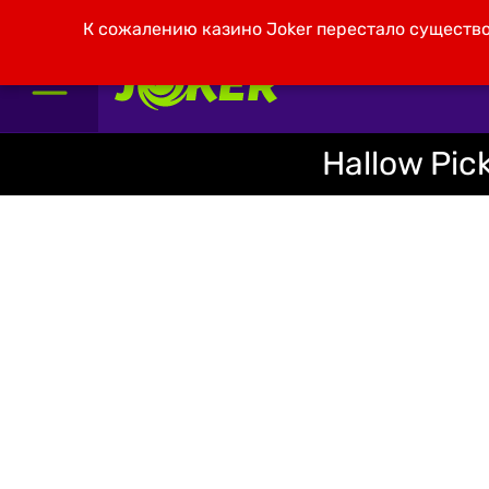
Hallow Pick
К сожалению казино Joker перестало существо
Hallow Pic
Быстрые
игры
Скетч-
карты
Лайв
дилеры
Слоты
Столы
Мини
игры
Миссии