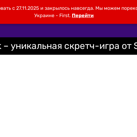
вать с 27.11.2025 и закрылось навсегда. Мы можем поре
Украине - First.
Перейти
k – уникальная скретч-игра от