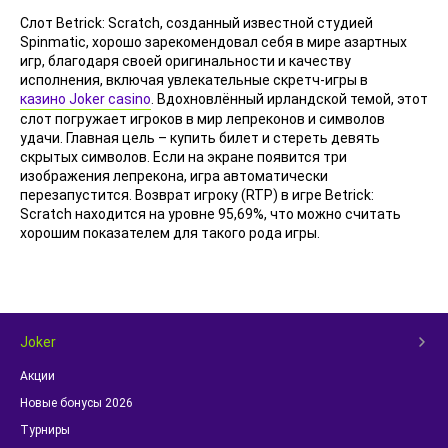
Новости
Слот Betrick: Scratch, созданный известной студией
Помощь
Spinmatic, хорошо зарекомендовал себя в мире азартных
игр, благодаря своей оригинальности и качеству
Скачать
исполнения, включая увлекательные скретч-игры в
казино Joker casino
. Вдохновлённый ирландской темой, этот
Отзывы
слот погружает игроков в мир лепреконов и символов
Играть
удачи. Главная цель – купить билет и стереть девять
на
скрытых символов. Если на экране появится три
деньги
изображения лепрекона, игра автоматически
перезапустится. Возврат игроку (RTP) в игре Betrick:
Бонусы
Scratch находится на уровне 95,69%, что можно считать
хорошим показателем для такого рода игры.
Официальный
сайт
Вход и
регистрация
Joker
Русский
Акции
Новые бонусы 2026
Турниры